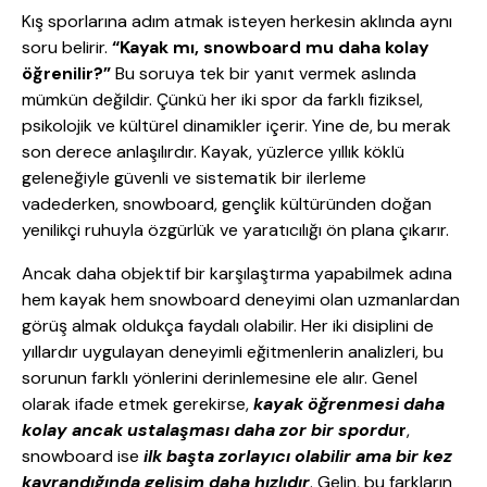
Kış sporlarına adım atmak isteyen herkesin aklında aynı
soru belirir.
“Kayak mı, snowboard mu daha kolay
öğrenilir?”
Bu soruya tek bir yanıt vermek aslında
mümkün değildir. Çünkü her iki spor da farklı fiziksel,
psikolojik ve kültürel dinamikler içerir. Yine de, bu merak
son derece anlaşılırdır. Kayak, yüzlerce yıllık köklü
geleneğiyle güvenli ve sistematik bir ilerleme
vadederken, snowboard, gençlik kültüründen doğan
yenilikçi ruhuyla özgürlük ve yaratıcılığı ön plana çıkarır.
Ancak daha objektif bir karşılaştırma yapabilmek adına
hem kayak hem snowboard deneyimi olan uzmanlardan
görüş almak oldukça faydalı olabilir. Her iki disiplini de
yıllardır uygulayan deneyimli eğitmenlerin analizleri, bu
sorunun farklı yönlerini derinlemesine ele alır. Genel
olarak ifade etmek gerekirse,
kayak öğrenmesi daha
kolay ancak ustalaşması daha zor bir spordu
r
,
snowboard ise
ilk başta zorlayıcı olabilir ama bir kez
kavrandığında gelişim daha hızlıdır
. Gelin, bu farkların